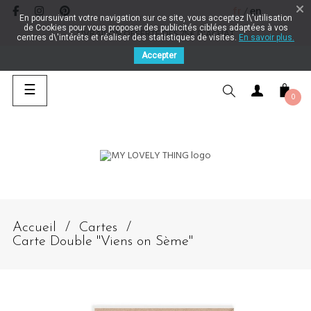
fr
en
/
En poursuivant votre navigation sur ce site, vous acceptez l\'utilisation
de Cookies pour vous proposer des publicités ciblées adaptées à vos
LIVRAISON OFFERTE DES 75€ D'ACHAT
centres d\'intérêts et réaliser des statistiques de visites.
En savoir plus.
Accepter
Basculer la navigation
☰
0
CHERCHER
Accueil
Cartes
Carte Double "Viens on Sème"