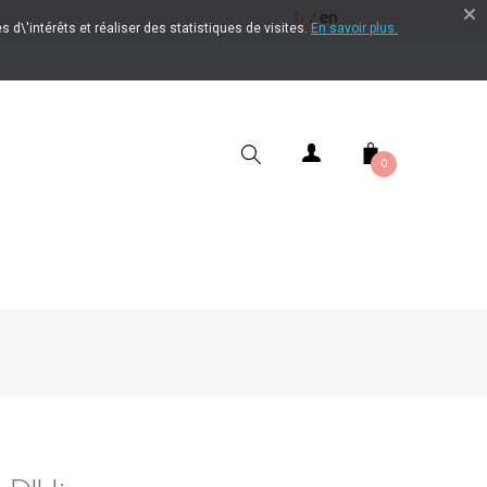
fr
en
/
 d\'intérêts et réaliser des statistiques de visites.
En savoir plus.
0
CHERCHER